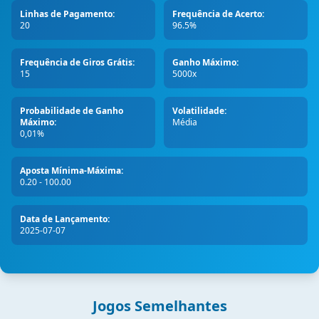
Linhas de Pagamento:
Frequência de Acerto:
20
96.5%
Frequência de Giros Grátis:
Ganho Máximo:
15
5000x
Probabilidade de Ganho
Volatilidade:
Máximo:
Média
0,01%
Aposta Mínima-Máxima:
0.20 - 100.00
Data de Lançamento:
2025-07-07
Jogos Semelhantes