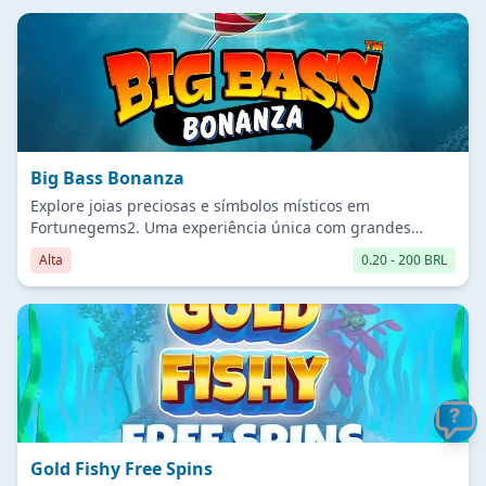
Big Bass Bonanza
Explore joias preciosas e símbolos místicos em
Fortunegems2. Uma experiência única com grandes
premiações.
Alta
0.20 - 200 BRL
Gold Fishy Free Spins