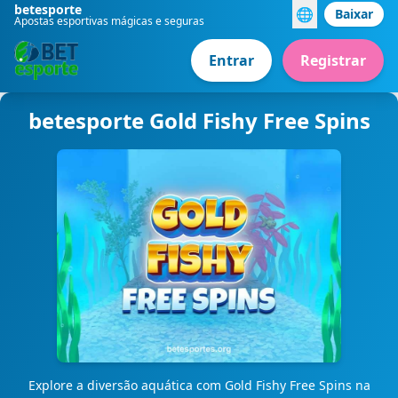
betesporte
🌐
Baixar
Apostas esportivas mágicas e seguras
Entrar
Registrar
betesporte Gold Fishy Free Spins
Explore a diversão aquática com Gold Fishy Free Spins na